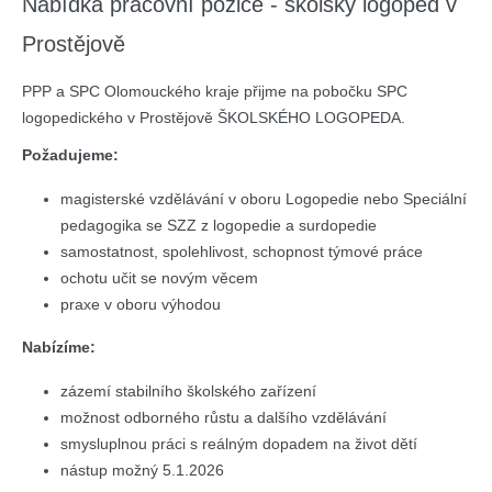
Nabídka pracovní pozice - školský logoped v
Prostějově
PPP a SPC Olomouckého kraje přijme na pobočku SPC
logopedického v Prostějově ŠKOLSKÉHO LOGOPEDA.
Požadujeme:
magisterské vzdělávání v oboru Logopedie nebo Speciální
pedagogika se SZZ z logopedie a surdopedie
samostatnost, spolehlivost, schopnost týmové práce
ochotu učit se novým věcem
praxe v oboru výhodou
Nabízíme:
zázemí stabilního školského zařízení
možnost odborného růstu a dalšího vzdělávání
smysluplnou práci s reálným dopadem na život dětí
nástup možný 5.1.2026