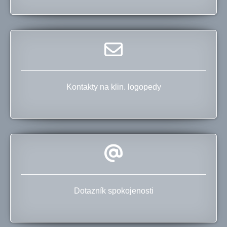
Kontakty na klin. logopedy
Dotazník spokojenosti