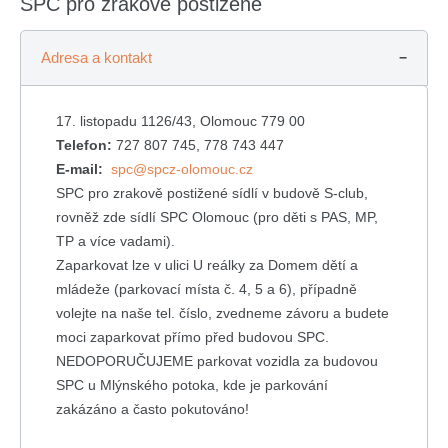
SPC pro zrakově postižené
Adresa a kontakt
17. listopadu 1126/43, Olomouc 779 00
Telefon:
727 807 745, 778 743 447
E-mail:
spc
@spcz-olomouc.cz
SPC pro zrakově postižené sídlí v budově S-club,
rovněž zde sídlí SPC Olomouc (pro děti s PAS, MP,
TP a více vadami).
Zaparkovat lze v ulici U reálky za Domem dětí a
mládeže (parkovací místa č. 4, 5 a 6), případně
volejte na naše tel. číslo, zvedneme závoru a budete
moci zaparkovat přímo před budovou SPC.
NEDOPORUČUJEME parkovat vozidla za budovou
SPC u Mlýnského potoka, kde je parkování
zakázáno a často pokutováno!