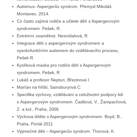
Autismus- Aspergerův syndrom. Přemysl Mikoláš,
Montanex, 2014.
Co často zajímá rodiče a učitele dětí s Aspergerovým
syndromem. Pešek, R.
Extrémní osamělost. Nesnídalová, R.
Integrace dětí s aspergerovým syndromem a
vysokofunkčním autismem do vzdělávacího procesu,
Pešek R.
Kyslíková maska pro rodiče dětí s Aspergerovým
syndromem, Pešek, R.
Lukáš a profesor Neptun, Březinová I.
Marťan na hřišti, Sainsburyová C.
Specifika výchovy, vzdělávání a celoživotní podpory lidí
s Aspergerovým syndromem. Čadilová, V., Žampachová,
Z. a kol., Praha, 2006
Výchova dítěte s Aspergerovým syndromem. Boyd, B.,
Praha, Portál 2011
Výjimečné děti – Aspergerův syndrom. Thorová, K.