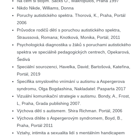
Na čem si stojím. Sacks O., Makropulos, Praha 1997
Nikdo Nikde, Williams, Donna
Poruchy autistického spektra. Thorová, K., Praha, Portál
2006
Průvodce rodičů dětí s poruchou autistického spektra,
Straussová, Romana; Knotková, Monika, Portál, 2011
Psychologická diagnostika u žáků s poruchami autistického
spektra ve speciálně pedagogických centrech, Opekarová,
Šedivá
Speciální sourozenci, Havelka, David; Bartošová, Kateřina,
Portál, 2019
Specifika smyslového vnímání u autismu a Aspergerova
syndromu, Olga Bogdashina, Nakladatel: Pasparta 2017
Vizuální komunikační strategie v autismu. Bondy, A., Frost,
L, Praha, Grada publishing 2007.
Výchova dětí s autismem. Shira Richman. Portál, 2006
Výchova dítěte s Aspergerovým syndromem, Boyd, B.,
Praha, Portál 2011
Vztahy, intimita a sexualita lidí s mentálním handicapem