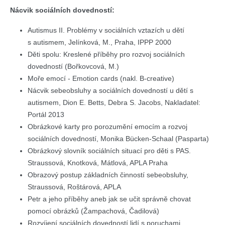
Nácvik sociálních dovedností:
Autismus II. Problémy v sociálních vztazích u dětí
s autismem, Jelínková, M., Praha, IPPP 2000
Děti spolu: Kreslené příběhy pro rozvoj sociálních
dovedností (Bořkovcová, M.)
Moře emocí - Emotion cards (nakl. B-creative)
Nácvik sebeobsluhy a sociálních dovedností u dětí s
autismem, Dion E. Betts, Debra S. Jacobs, Nakladatel:
Portál 2013
Obrázkové karty pro porozumění emocím a rozvoj
sociálních dovedností, Monika Bücken-Schaal (Pasparta)
Obrázkový slovník sociálních situací pro děti s PAS.
Straussová, Knotková, Mátlová, APLA Praha
Obrazový postup základních činností sebeobsluhy,
Straussová, Roštárová, APLA
Petr a jeho příběhy aneb jak se učit správně chovat
pomocí obrázků (Žampachová, Čadilová)
Rozvíjení sociálních dovedností lidí s poruchami