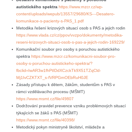
autistického spektra
https://www.mzcr.cz/wp-
content/uploads/wepub/13557/29680/KS---Desatero-
komunikace-s-pacienty-s-PAS_1.pdf
Metodika řešení krizových situací osob s PAS a jejich rodin
https://www.vlada.cz/cz/ppov/vvzpo/dokumenty/metodika-
reseni-krizovych-situaci-osob-s-pas-a-jejich-rodin-169229/
Komunikační soubor pro osoby s poruchou autistického
spektra
https://www.mzcr.cz/komunikacni-soubor-pro-
osoby-s-poruchou-autistickeho-spektra/?
fbclid=IwAR3w1fhPtIDdXCzckTk9X51TZqCld-
Mj1IvCZKTXT_s-fVRPGmOEbRuH0JE
Zásady přístupu k dětem, žákům, studentům s PAS v
rámci vzdělávacího procesu (MŠMT)
https://www.msmt.cz/file/49807
Dodržování pravidel prevence vzniku problémových situací
týkajících se žáků s PAS (MŠMT)
https://www.msmt.cz/file/40398/
Metodický pokyn ministryně školství, mládeže a