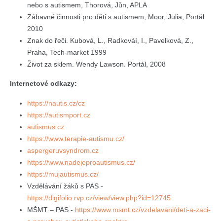
nebo s autismem, Thorová, Jůn, APLA
Zábavné činnosti pro děti s autismem, Moor, Julia, Portál
2010
Znak do řeči. Kubová, L., Radkováí, I., Pavelková, Z.,
Praha, Tech-market 1999
Život za sklem. Wendy Lawson. Portál, 2008
Internetové odkazy:
https://nautis.cz/cz
https://autismport.cz
autismus.cz
https://www.terapie-autismu.cz/
aspergeruvsyndrom.cz
https://www.nadejeproautismus.cz/
https://mujautismus.cz/
Vzdělávání žáků s PAS -
https://digifolio.rvp.cz/view/view.php?id=12745
MŠMT – PAS -
https://www.msmt.cz/vzdelavani/deti-a-zaci-