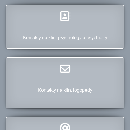
Kontakty na klin. psychology a psychiatry
Kontakty na klin. logopedy