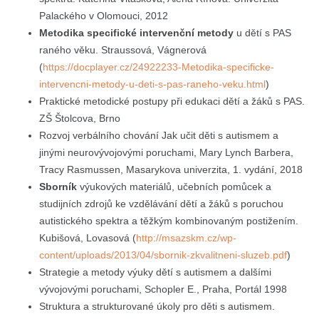
Palackého v Olomouci, 2012
Metodika specifické intervenční metody
u dětí s PAS
raného věku. Straussová, Vágnerová
(
https://docplayer.cz/24922233-Metodika-specificke-
intervencni-metody-u-deti-s-pas-raneho-veku.html
)
Praktické metodické postupy při edukaci dětí a žáků s PAS.
ZŠ Štolcova, Brno
Rozvoj verbálního chování Jak učit děti s autismem a
jinými neurovývojovými poruchami, Mary Lynch Barbera,
Tracy Rasmussen, Masarykova univerzita, 1. vydání, 2018
Sborník
výukových materiálů, učebních pomůcek a
studijních zdrojů ke vzdělávání dětí a žáků s poruchou
autistického spektra a těžkým kombinovaným postižením.
Kubišová, Lovasová (
http://msazskm.cz/wp-
content/uploads/2013/04/sbornik-zkvalitneni-sluzeb.pdf
)
Strategie a metody výuky dětí s autismem a dalšími
vývojovými poruchami, Schopler E., Praha, Portál 1998
Struktura a strukturované úkoly pro děti s autismem.