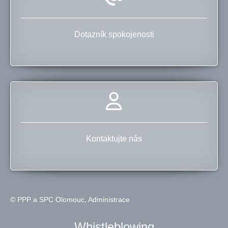
Dotazník spokojenosti
Kontaktujte nás
© PPP a SPC Olomouc,
Administrace
Whistleblowing