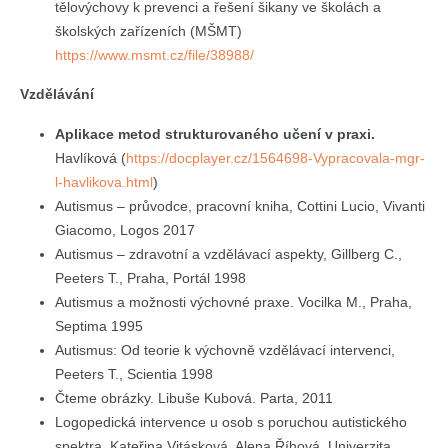
tělovýchovy k prevenci a řešení šikany ve školách a
školských zařízeních (MŠMT)
https://www.msmt.cz/file/38988/
Vzdělávání
Aplikace metod strukturovaného učení v praxi.
Havlíková (
https://docplayer.cz/1564698-Vypracovala-mgr-
l-havlikova.html
)
Autismus – průvodce, pracovní kniha, Cottini Lucio, Vivanti
Giacomo, Logos 2017
Autismus – zdravotní a vzdělávací aspekty, Gillberg C.,
Peeters T., Praha, Portál 1998
Autismus a možnosti výchovné praxe. Vocilka M., Praha,
Septima 1995
Autismus: Od teorie k výchovně vzdělávací intervenci,
Peeters T., Scientia 1998
Čteme obrázky. Libuše Kubová. Parta, 2011
Logopedická intervence u osob s poruchou autistického
spektra. Kateřina Vitásková, Alena Říhová. Univerzita