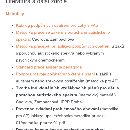
Literatura a další zdroje
Metodiky
Katalog podpůrných opatření pro žáky s PAS
Metodika práce se žákem s poruchami autistického
spektra
.
Čadilová, Žampachová
Metodika práce AP při aplikaci podpůrných opatření
u žáků
s poruchou autistického spektra nebo vybraným
psychickým onemocněním
Standard práce asistenta pedagoga
Podpora rozvoje počátečního čtení a psaní
u žáků s
autismem nebo zrakovým postižením (metodika pro AP)
Tvorba individuálních vzdělávacích plánů pro děti s
poruchou autistického spektra
(metodický materiál).
Čadilová, Žampachová, IPPP Praha
Prevence zvládání problémového chování
(metodika
pro AP) inkluze.upol.cz/ebooks/metodika-prurez-
01/metodika-prurez-01.pdf
Desatero komunikace s pacienty s poruchou