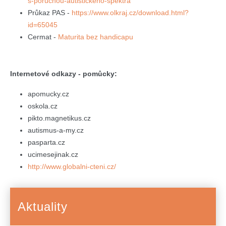
s-poruchou-autistickeho-spektra
Průkaz PAS -
https://www.olkraj.cz/download.html?
id=65045
Cermat -
Maturita bez handicapu
Internetové odkazy - pomůcky:
apomucky.cz
oskola.cz
pikto.magnetikus.cz
autismus-a-my.cz
pasparta.cz
ucimesejinak.cz
http://www.globalni-cteni.cz/
Aktuality