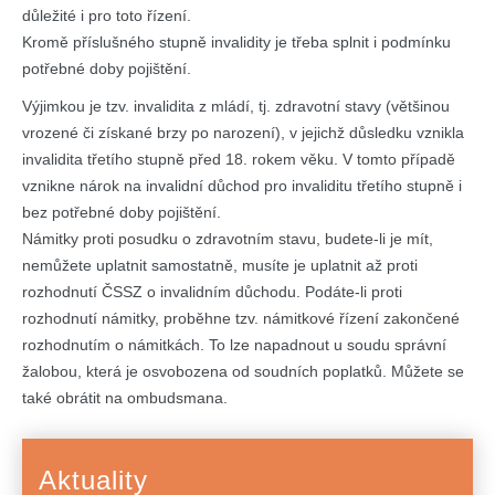
důležité i pro toto řízení.
Kromě příslušného stupně invalidity je třeba splnit i podmínku
potřebné doby pojištění.
Výjimkou je tzv. invalidita z mládí, tj. zdravotní stavy (většinou
vrozené či získané brzy po narození), v jejichž důsledku vznikla
invalidita třetího stupně před 18. rokem věku. V tomto případě
vznikne nárok na invalidní důchod pro invaliditu třetího stupně i
bez potřebné doby pojištění.
Námitky proti posudku o zdravotním stavu, budete-li je mít,
nemůžete uplatnit samostatně, musíte je uplatnit až proti
rozhodnutí ČSSZ o invalidním důchodu. Podáte-li proti
rozhodnutí námitky, proběhne tzv. námitkové řízení zakončené
rozhodnutím o námitkách. To lze napadnout u soudu správní
žalobou, která je osvobozena od soudních poplatků. Můžete se
také obrátit na ombudsmana.
Aktuality