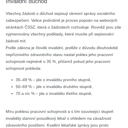
Invalidní důchod
Všechny žádosti o důchod sepisují okresní správy sociálního
zabezpečení. Velice podrobně je proces popsán na webových
stránkách ČSSZ, která o žádostech rozhoduje. Rovněž jsou zde
vyjmenovány všechny podklady, které musíte při sepisování
žádosti mít.
Podle zákona je člověk invalidní, jestliže z důvodu dlouhodobě
nepříznivého zdravotního stavu nastal pokles jeho pracovní
schopnosti nejméně o 35 %, přičemž pokud jeho pracovní
schopnost poklesla:
35–49 % – jde o invaliditu prvního stupně,
50–69 % – jde o invaliditu druhého stupně,
70 a víc % – jde o invaliditu třetího stupně,
Míru poklesu pracovní schopnosti a s tím související stupeň
invalidity stanoví posudkový lékař s ohledem na závažnost
zdravotního postižení. Kvalitní lékařské zprávy jsou proto