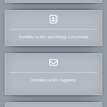
Kontakty na klin. psychology a psychiatry
Kontakty na klin. logopedy