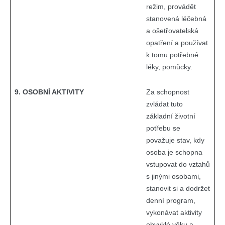
režim, provádět
stanovená léčebná
a ošetřovatelská
opatření a používat
k tomu potřebné
léky, pomůcky.
9. OSOBNÍ AKTIVITY
Za schopnost
zvládat tuto
základní životní
potřebu se
považuje stav, kdy
osoba je schopna
vstupovat do vztahů
s jinými osobami,
stanovit si a dodržet
denní program,
vykonávat aktivity
obvyklé věku a