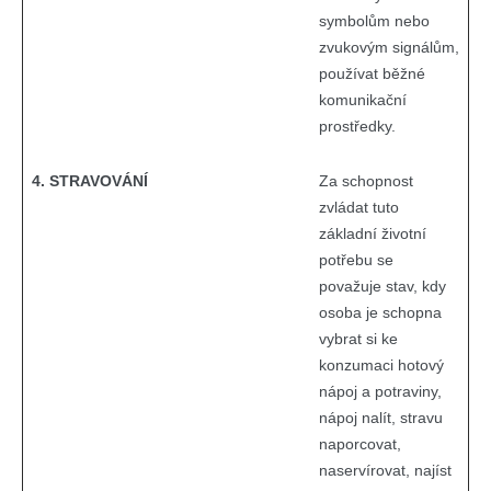
symbolům nebo
zvukovým signálům,
používat běžné
komunikační
prostředky.
4. STRAVOVÁNÍ
Za schopnost
zvládat tuto
základní životní
potřebu se
považuje stav, kdy
osoba je schopna
vybrat si ke
konzumaci hotový
nápoj a potraviny,
nápoj nalít, stravu
naporcovat,
naservírovat, najíst