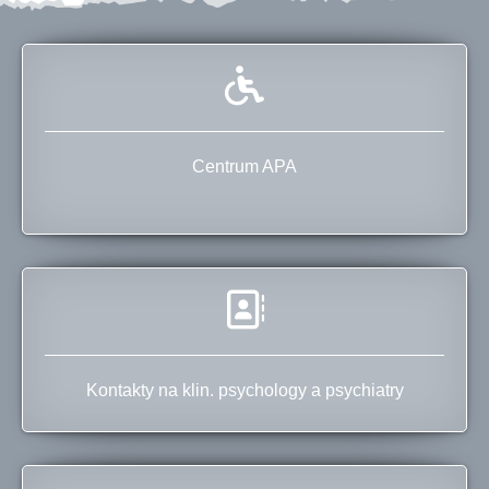
Centrum APA
Kontakty na klin. psychology a psychiatry