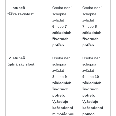
III. stupeň
Osoba není
Osoba není
těžká závislost
schopna
schopna
zvládat
zvládat
6
nebo
7
7
nebo
8
základních
základních
životních
životních
potřeb
.
potřeb
.
IV. stupeň
Osoba není
Osoba není
úplná závislost
schopna
schopna
zvládat
zvládat
8
nebo
9
9
nebo
10
základních
základních
životních
životních
potřeb
.
potřeb
.
Vyžaduje
Vyžaduje
každodenní
každodenní
mimořádnou
pomoc,