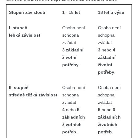
Stupeň závislosti
1 - 18 let
18 let a výše
I. stupeň
Osoba není
Osoba není
lehká závislost
schopna
schopna
zvládat
zvládat
3 základní
3
nebo
4
životní
základní
potřeby
.
životní
potřeby
.
II. stupeň
Osoba není
Osoba není
středně těžká závislost
schopna
schopna
zvládat
zvládat
4
nebo
5
5
nebo
6
základních
základních
životních
životních
potřeb
.
potřeb
.