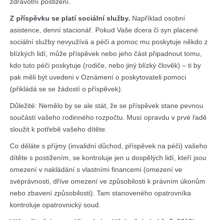
zdravotní postižení.
Z příspěvku se platí sociální služby.
Například osobní
asistence, denní stacionář. Pokud Vaše dcera či syn placené
sociální služby nevyužívá a péči a pomoc mu poskytuje někdo z
blízkých lidí, může příspěvek nebo jeho část připadnout tomu,
kdo tuto péči poskytuje (rodiče, nebo jiný blízký člověk) – ti by
pak měli být uvedeni v Oznámení o poskytovateli pomoci
(přikládá se se žádostí o příspěvek).
Důležité: Nemělo by se ale stát, že se příspěvek stane pevnou
součástí vašeho rodinného rozpočtu. Musí opravdu v prvé řadě
sloužit k potřebě vašeho dítěte.
Co děláte s příjmy (invalidní důchod, příspěvek na péči) vašeho
dítěte s postižením, se kontroluje jen u dospělých lidí, kteří jsou
omezení v nakládání s vlastními financemi (omezení ve
svéprávnosti, dříve omezení ve způsobilosti k právním úkonům
nebo zbavení způsobilosti). Tam stanoveného opatrovníka
kontroluje opatrovnický soud.