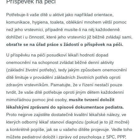
Příspěvek na péči
Potřebuje-li vaše dítě u aktivit jako například orientace,
komunikace, hygiena, toaleta, oblékání mnohem větší pomoc
než jeho vrstevníci, případně musíte-li na něj každodenně
dohlížet i u činností, které jeho vrstevníci již běžně zvládají sami,
obraťte se na úřad práce s žádostí o příspěvek na péči.
U příspěvku na péči posudkoví lékaři hodnotí dopad
onemocnění na schopnost zvládat běžné denní aktivity
(základní životní potřeby), tedy jakým způsobem onemocnění
dítě limituje v provádění základních životních potřeb oproti
zdravým vrstevníkům. Pamatujte, že v řízení nestačí pouze
tvrdit, že vaše dítě potřebuje oproti jiným dětem každodenní
mimořádnou pomoc jiné osoby,
musíte tvrzení doložit
lékařskými zprávami do spisové dokumentace pediatra.
Proto nejprve zajistěte dostatečně kvalitní lékařské nálezy, ve
kterých odborný lékař stanoví diagnózu (pokud je to již možné)
a konkrétně popíše, jak se u vašeho dítěte projevuje. Vedle toho
můžete pediatrovi doložit i zprávy od psychologa z SPC, PPP,