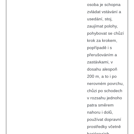
osoba je schopna
zvládat vstávání a
usedání, stoj,
zaujímat polohy,
pohybovat se chůzí
krok za krokem,
popřípadě i s
přerušováním a
zastávkami, v
dosahu alespoň
200 m, a to i po
nerovném povrchu,
chůzi po schodech
v rozsahu jednoho
patra směrem
nahoru i dolů,
používat dopravní
prostředky včetně
bariérových.