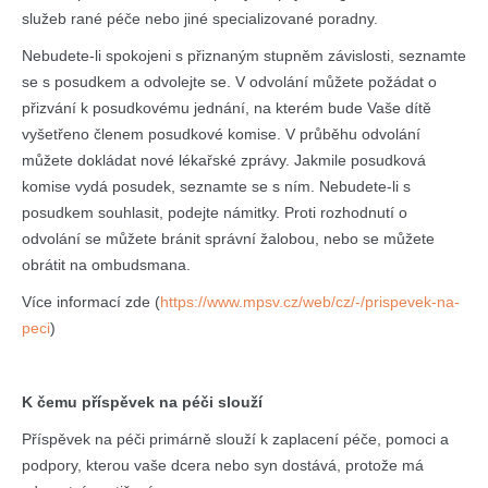
služeb rané péče nebo jiné specializované poradny.
Nebudete-li spokojeni s přiznaným stupněm závislosti, seznamte
se s posudkem a odvolejte se. V odvolání můžete požádat o
přizvání k posudkovému jednání, na kterém bude Vaše dítě
vyšetřeno členem posudkové komise. V průběhu odvolání
můžete dokládat nové lékařské zprávy. Jakmile posudková
komise vydá posudek, seznamte se s ním. Nebudete-li s
posudkem souhlasit, podejte námitky. Proti rozhodnutí o
odvolání se můžete bránit správní žalobou, nebo se můžete
obrátit na ombudsmana.
Více informací zde (
https://www.mpsv.cz/web/cz/-/prispevek-na-
peci
)
K čemu příspěvek na péči slouží
Příspěvek na péči primárně slouží k zaplacení péče, pomoci a
podpory, kterou vaše dcera nebo syn dostává, protože má