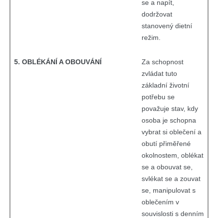
se a napít,
dodržovat
stanovený dietní
režim.
5. OBLÉKÁNÍ A OBOUVÁNÍ
Za schopnost
zvládat tuto
základní životní
potřebu se
považuje stav, kdy
osoba je schopna
vybrat si oblečení a
obutí přiměřené
okolnostem, oblékat
se a obouvat se,
svlékat se a zouvat
se, manipulovat s
oblečením v
souvislosti s denním