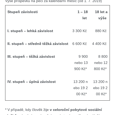
Výše příspěvku na péči za kalendářní měsíc (od 1. 7. 2019)
Stupeň závislosti
1 – 18
18 let a
let
výše
I. stupeň – lehká závislost
3 300 Kč
880 Kč
II. stupeň – středně těžká závislost
6 600 Kč
4 400 Kč
III. stupeň – těžká závislost
9 900
8 800
nebo 13
nebo 12
900 Kč*
800 Kč*
IV. stupeň – úplná závislost
13 200 n
13 200 n
ebo 19 2
ebo 19 2
00 Kč*
00 Kč*
* V případě, kdy člověk žije
v celoroční pobytové sociální