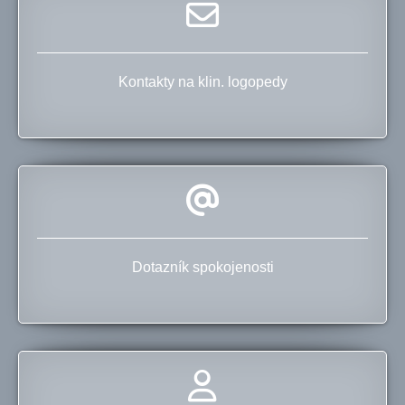
Kontakty na klin. logopedy
Dotazník spokojenosti