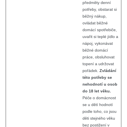
předměty denní
potřeby, obstarat si
běžný nákup,
ovládat běžné
domácí spotřebiče,
uvařit si teplé jídlo a
nápoj, vykonávat
běžné domácí
práce, obsluhovat
topení a udržovat
pořádek.
Zvládání
této potřeby se
nehodnotí u osob
do 18 let věku.
Péče o domácnost
se u dětí hodnotí
podle toho, co jsou
děti stejného věku
bez postižení v