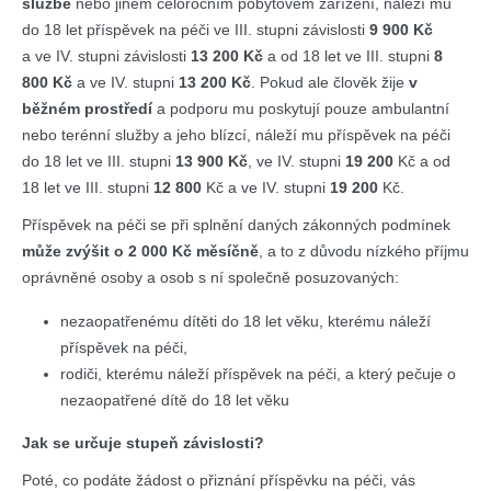
službě
nebo jiném celoročním pobytovém zařízení, náleží mu
do 18 let příspěvek na péči ve III. stupni závislosti
9 900 Kč
a ve IV. stupni závislosti
13 200 Kč
a od 18 let ve III. stupni
8
800 Kč
a ve IV. stupni
13 200 Kč
. Pokud ale člověk žije
v
běžném prostředí
a podporu mu poskytují pouze ambulantní
nebo terénní služby a jeho blízcí, náleží mu příspěvek na péči
do 18 let ve III. stupni
13 900 Kč
, ve IV. stupni
19 200
Kč a od
18 let ve III. stupni
12 800
Kč a ve IV. stupni
19 200
Kč.
Příspěvek na péči se při splnění daných zákonných podmínek
může zvýšit o 2 000 Kč měsíčně
, a to z důvodu nízkého příjmu
oprávněné osoby a osob s ní společně posuzovaných:
nezaopatřenému dítěti do 18 let věku, kterému náleží
příspěvek na péči,
rodiči, kterému náleží příspěvek na péči, a který pečuje o
nezaopatřené dítě do 18 let věku
Jak se určuje stupeň závislosti?
Poté, co podáte žádost o přiznání příspěvku na péči, vás