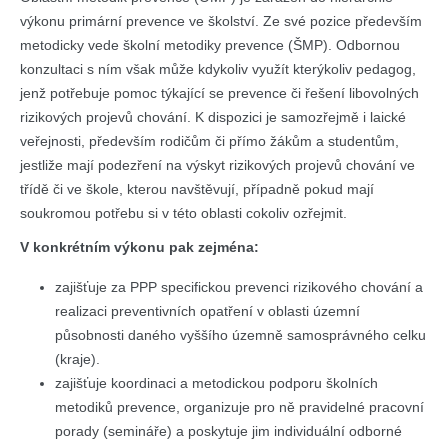
výkonu primární prevence ve školství. Ze své pozice především
metodicky vede školní metodiky prevence (ŠMP). Odbornou
konzultaci s ním však může kdykoliv využít kterýkoliv pedagog,
jenž potřebuje pomoc týkající se prevence či řešení libovolných
rizikových projevů chování. K dispozici je samozřejmě i laické
veřejnosti, především rodičům či přímo žákům a studentům,
jestliže mají podezření na výskyt rizikových projevů chování ve
třídě či ve škole, kterou navštěvují, případně pokud mají
soukromou potřebu si v této oblasti cokoliv ozřejmit.
V konkrétním výkonu pak zejména:
zajišťuje za PPP specifickou prevenci rizikového chování a
realizaci preventivních opatření v oblasti územní
působnosti daného vyššího územně samosprávného celku
(kraje).
zajišťuje koordinaci a metodickou podporu školních
metodiků prevence, organizuje pro ně pravidelné pracovní
porady (semináře) a poskytuje jim individuální odborné