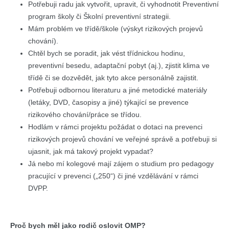
Potřebuji radu jak vytvořit, upravit, či vyhodnotit Preventivní
program školy či Školní preventivní strategii.
Mám problém ve třídě/škole (výskyt rizikových projevů
chování).
Chtěl bych se poradit, jak vést třídnickou hodinu,
preventivní besedu, adaptační pobyt (aj.), zjistit klima ve
třídě či se dozvědět, jak tyto akce personálně zajistit.
Potřebuji odbornou literaturu a jiné metodické materiály
(letáky, DVD, časopisy a jiné) týkající se prevence
rizikového chování/práce se třídou.
Hodlám v rámci projektu požádat o dotaci na prevenci
rizikových projevů chování ve veřejné správě a potřebuji si
ujasnit, jak má takový projekt vypadat?
Já nebo mí kolegové mají zájem o studium pro pedagogy
pracující v prevenci („250“) či jiné vzdělávání v rámci
DVPP.
Proč bych měl jako rodič oslovit OMP?