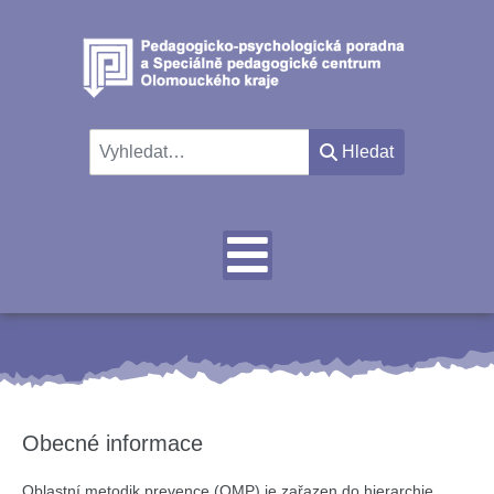
Hledat
Hledat
Obecné informace
Oblastní metodik prevence (OMP) je zařazen do hierarchie